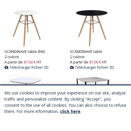
SCANDINAVE table Ø60
SCANDINAVE table
2 coloris
2 coloris
A partir de
87,00 €
HT
A partir de
87,00 €
HT
Télécharger Fichier 3D
Télécharger Fichier 3D
We use cookies to improve your experience on our site, analyze
traffic and personalize content. By clicking "Accept", you
consent to the use of all cookies. You can also choose to refuse
them. For more information,
click here
.
GOYA table
KROSS table
2 coloris
3 coloris
A partir de
77,00 €
HT
A partir de
76,00 €
HT