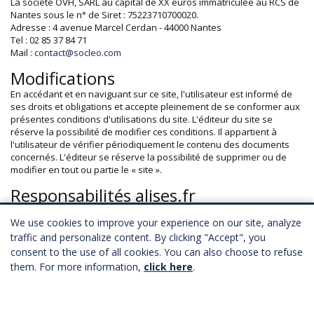
La société OVH, SARL au capital de XX euros immatriculée au RCS de
Nantes sous le n° de Siret : 75223710700020.
Adresse : 4 avenue Marcel Cerdan - 44000 Nantes
Tel : 02 85 37 84 71
Mail :
contact@socleo.com
Modifications
En accédant et en naviguant sur ce site, l'utilisateur est informé de
ses droits et obligations et accepte pleinement de se conformer aux
présentes conditions d'utilisations du site. L'éditeur du site se
réserve la possibilité de modifier ces conditions. Il appartient à
l'utilisateur de vérifier périodiquement le contenu des documents
concernés. L'éditeur se réserve la possibilité de supprimer ou de
modifier en tout ou partie le « site ».
Responsabilités alises.fr
L'éditeur du site www.alises.fr met tout en œuvre pour assurer
We use cookies to improve your experience on our site, analyze
l'exactitude et la mise à jour de l'ensemble des informations
fournies sur son site. Il ne peut garantir que les informations
traffic and personalize content. By clicking "Accept", you
contenues sur le site soient complètes, précises, exactes,
consent to the use of all cookies. You can also choose to refuse
exhaustives et dépourvues de toute erreur. alisés s'engage, dès
them. For more information,
click here
.
qu'un utilisateur quelconque transmet toute erreur constatée aux
coordonnées ci-dessus, à procéder à la correction dans les plus
brefs délais.