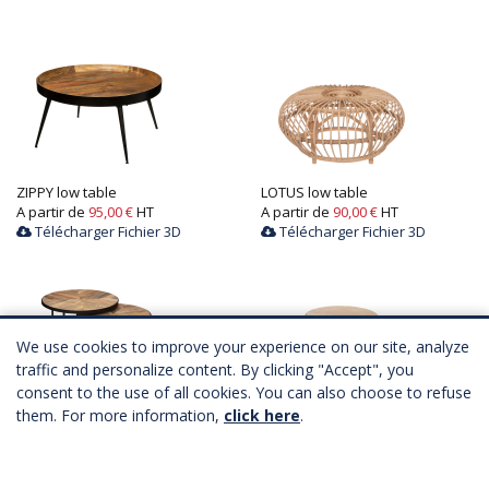
ZIPPY low table
LOTUS low table
A partir de
95,00 €
HT
A partir de
90,00 €
HT
Télécharger Fichier 3D
Télécharger Fichier 3D
We use cookies to improve your experience on our site, analyze
traffic and personalize content. By clicking "Accept", you
consent to the use of all cookies. You can also choose to refuse
PACO low table
them. For more information,
click here
BAO low table
.
A partir de
93,00 €
HT
2 dimensions
Télécharger Fichier 3D
A partir de
84,00 €
HT
Télécharger Fichier 3D