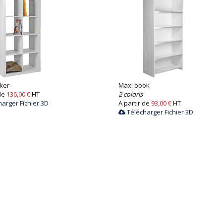
cker
Maxi book
 de
136,00 €
HT
2 coloris
arger Fichier 3D
A partir de
93,00 €
HT
Télécharger Fichier 3D