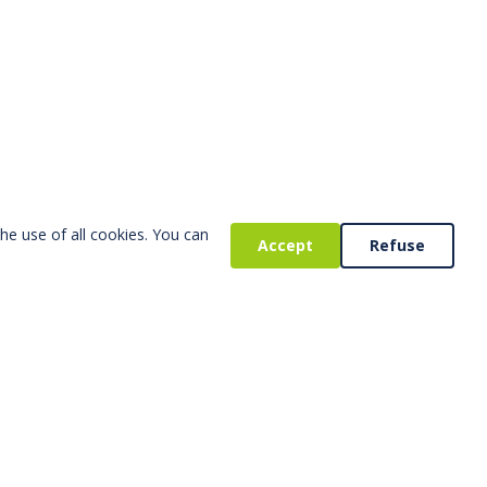
YORK sofa
8 coloris
A partir de
177,00 €
HT
Télécharger Fichier 3D
he use of all cookies. You can
Accept
Refuse
BIANCA sofa
A partir de
422,00 €
HT
Télécharger Fichier 3D