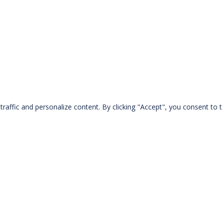
sofa
TONDO sofa
 de
191,00 €
HT
2 coloris
arger Fichier 3D
A partir de
177,00 €
HT
Télécharger Fichier 3D
raffic and personalize content. By clicking "Accept", you consent to t
fa
CUBE sofa
3 coloris
 de
183,00 €
HT
A partir de
357,00 €
HT
arger Fichier 3D
Télécharger Fichier 3D