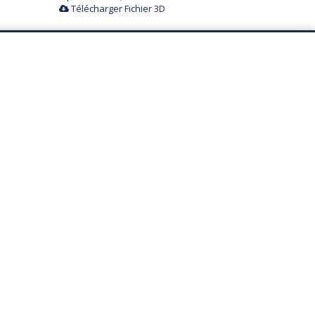
Télécharger Fichier 3D
BROADWAY sofa
2 coloris
A partir de
370,00 €
HT
Télécharger Fichier 3D