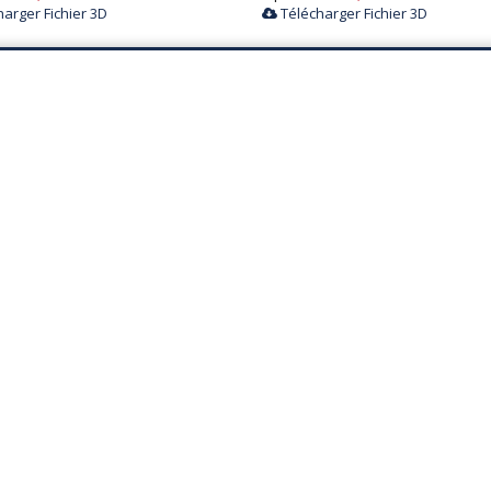
arger Fichier 3D
Télécharger Fichier 3D
 sofa
COCOON sofa
A partir de
382,00 €
HT
 de
301,00 €
HT
Télécharger Fichier 3D
arger Fichier 3D