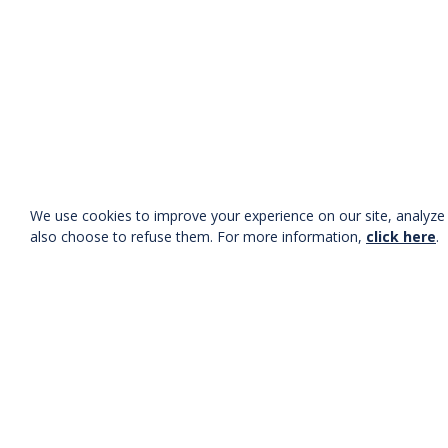
OPERA sofa
SWEDEN 
2 coloris
A partir
A partir de
451,00 €
HT
Téléch
Télécharger Fichier 3D
We use cookies to improve your experience on our site, analyze t
also choose to refuse them. For more information,
click here
.
SATELLITE sofa
KOOL so
6 coloris
2 coloris
A partir de
288,00 €
HT
A partir
Télécharger Fichier 3D
Téléch