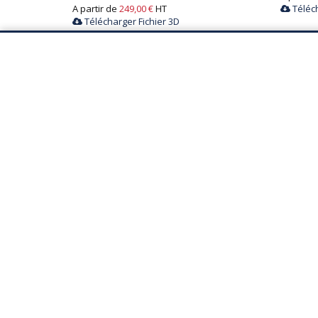
A partir de
249,00 €
HT
Téléch
Télécharger Fichier 3D
WILLOW sofa
BARYTON
4 coloris
2 coloris
A partir de
235,00 €
HT
A partir
Télécharger Fichier 3D
Téléch