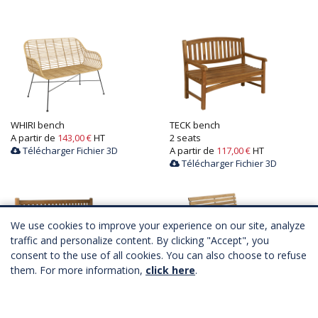
WHIRI bench
TECK bench
A partir de
143,00 €
HT
2 seats
Télécharger Fichier 3D
A partir de
117,00 €
HT
Télécharger Fichier 3D
We use cookies to improve your experience on our site, analyze
traffic and personalize content. By clicking "Accept", you
consent to the use of all cookies. You can also choose to refuse
them. For more information,
click here
.
TECK bench
VERANDA bench
4 seats
2 seats
A partir de
139,00 €
HT
A partir de
97,00 €
HT