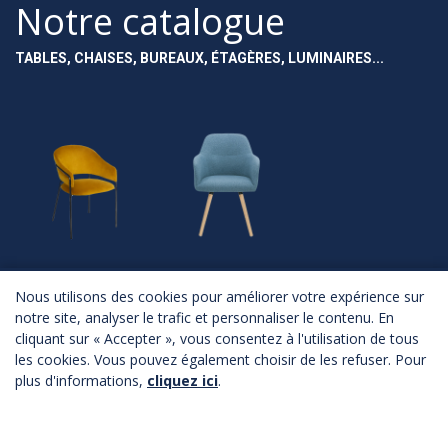
Notre catalogue
TABLES, CHAISES, BUREAUX, ÉTAGÈRES, LUMINAIRES...
NOUVEAUTÉS
ASSISES
Nous utilisons des cookies pour améliorer votre expérience sur
notre site, analyser le trafic et personnaliser le contenu. En
Nouveautés
Chaises
cliquant sur « Accepter », vous consentez à l'utilisation de tous
Fauteuils
Canapés
les cookies. Vous pouvez également choisir de les refuser. Pour
Poufs
plus d'informations,
cliquez ici
.
Bancs
Tabourets