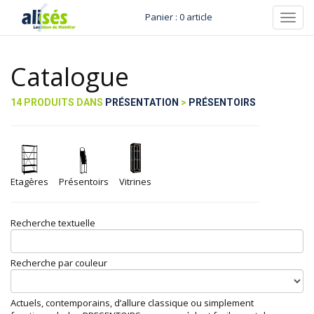
Panier : 0 article
Toggl
navig
Catalogue
14 PRODUITS DANS
PRÉSENTATION
>
PRÉSENTOIRS
Etagères
Présentoirs
Vitrines
Recherche textuelle
Recherche par couleur
Actuels, contemporains, d’allure classique ou simplement