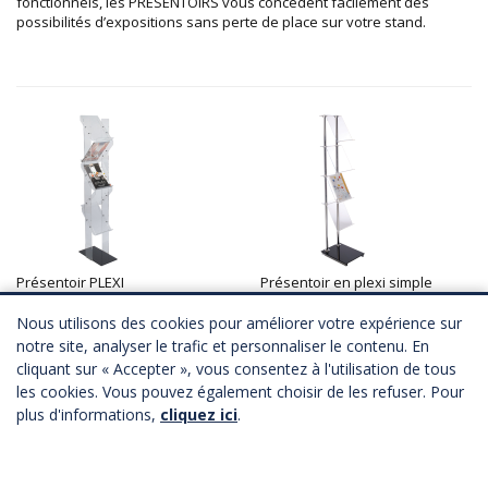
fonctionnels, les PRESENTOIRS vous concèdent facilement des
possibilités d’expositions sans perte de place sur votre stand.
Présentoir PLEXI
Présentoir en plexi simple
A partir de
118,00 €
HT
A partir de
134,00 €
HT
Télécharger Fichier 3D
Télécharger Fichier 3D
Nous utilisons des cookies pour améliorer votre expérience sur
notre site, analyser le trafic et personnaliser le contenu. En
cliquant sur « Accepter », vous consentez à l'utilisation de tous
les cookies. Vous pouvez également choisir de les refuser. Pour
plus d'informations,
cliquez ici
.