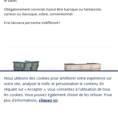
le salon.
Obligatoirement convivial, il peut être baroque ou fantaisiste,
curieux ou classique, sobre, conventionnel.
Il ne laissera personne indifférent !
Nous utilisons des cookies pour améliorer votre expérience sur
notre site, analyser le trafic et personnaliser le contenu. En
cliquant sur « Accepter », vous consentez à l'utilisation de tous
Bar RETRO 120cm
Bar RETRO 180cm
les cookies. Vous pouvez également choisir de les refuser. Pour
3 coloris
3 coloris
plus d'informations,
cliquez ici
.
A partir de
275,00 €
HT
A partir de
361,00 €
HT
Télécharger Fichier 3D
Télécharger Fichier 3D