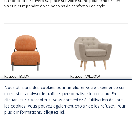
sa spécificité trouvera sa place sur votre stand pour le mettre en
valeur, et répondre à vos besoins de confort ou de style.
Fauteuil BUDY
Fauteuil WILLOW
3 coloris
2 coloris
A partir de
148,00 €
HT
A partir de
112,00 €
HT
Nous utilisons des cookies pour améliorer votre expérience sur
Télécharger Fichier 3D
Télécharger Fichier 3D
notre site, analyser le trafic et personnaliser le contenu. En
cliquant sur « Accepter », vous consentez à l'utilisation de tous
les cookies. Vous pouvez également choisir de les refuser. Pour
plus d'informations,
cliquez ici
.