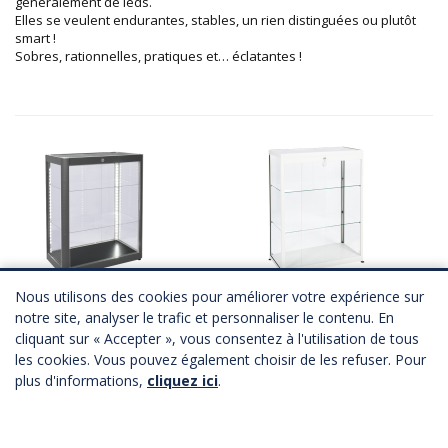
généralement de leds.
Elles se veulent endurantes, stables, un rien distinguées ou plutôt
smart !
Sobres, rationnelles, pratiques et… éclatantes !
Vitrine TRIANON
Vitrine AQUARIUM
Nous utilisons des cookies pour améliorer votre expérience sur
2 coloris
2 coloris
notre site, analyser le trafic et personnaliser le contenu. En
A partir de
271,00 €
HT
A partir de
224,00 €
HT
cliquant sur « Accepter », vous consentez à l'utilisation de tous
Télécharger Fichier 3D
Télécharger Fichier 3D
les cookies. Vous pouvez également choisir de les refuser. Pour
plus d'informations,
cliquez ici
.