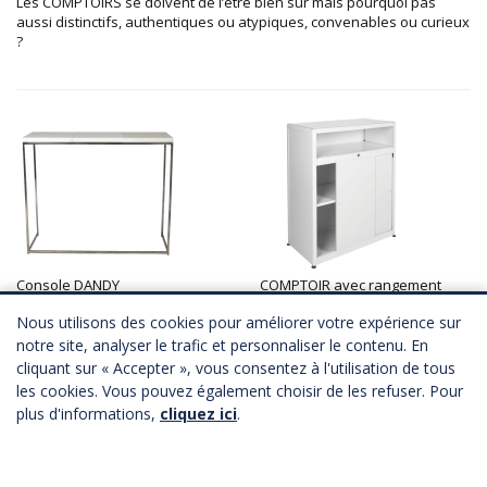
Les COMPTOIRS se doivent de l’être bien sûr mais pourquoi pas
aussi distinctifs, authentiques ou atypiques, convenables ou curieux
?
Console DANDY
COMPTOIR avec rangement
2 coloris
4 coloris
Nous utilisons des cookies pour améliorer votre expérience sur
A partir de
142,00 €
HT
A partir de
112,00 €
HT
Télécharger Fichier 3D
Télécharger Fichier 3D
notre site, analyser le trafic et personnaliser le contenu. En
cliquant sur « Accepter », vous consentez à l'utilisation de tous
les cookies. Vous pouvez également choisir de les refuser. Pour
plus d'informations,
cliquez ici
.