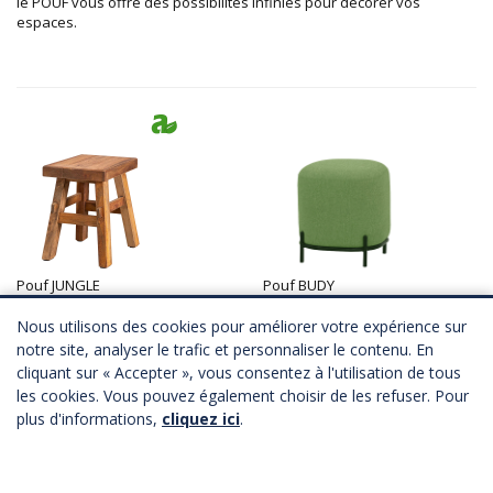
le POUF vous offre des possibilités infinies pour décorer vos
espaces.
Pouf JUNGLE
Pouf BUDY
A partir de
64,00 €
HT
3 coloris
Télécharger Fichier 3D
A partir de
60,00 €
HT
Nous utilisons des cookies pour améliorer votre expérience sur
Télécharger Fichier 3D
notre site, analyser le trafic et personnaliser le contenu. En
cliquant sur « Accepter », vous consentez à l'utilisation de tous
les cookies. Vous pouvez également choisir de les refuser. Pour
plus d'informations,
cliquez ici
.