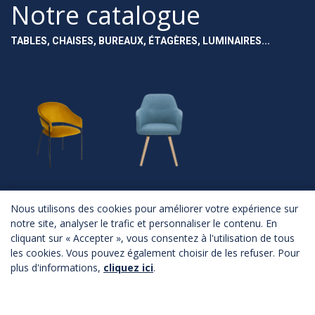
Notre catalogue
TABLES, CHAISES, BUREAUX, ÉTAGÈRES, LUMINAIRES...
NOUVEAUTÉS
ASSISES
Nous utilisons des cookies pour améliorer votre expérience sur
notre site, analyser le trafic et personnaliser le contenu. En
Nouveautés
Chaises
cliquant sur « Accepter », vous consentez à l'utilisation de tous
Fauteuils
Canapés
les cookies. Vous pouvez également choisir de les refuser. Pour
Poufs
plus d'informations,
cliquez ici
.
Bancs
Tabourets