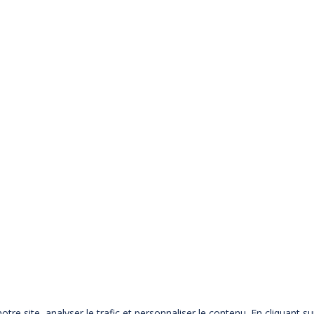
re site, analyser le trafic et personnaliser le contenu. En cliquant su