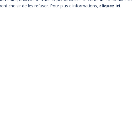
ent choisir de les refuser. Pour plus d'informations,
cliquez ici
.
ur ces prochains salons
GRE
08/2026
AIS DES CONGRES - PORTE MAILLOT
IS
XWORLD
08/2026
RC DES EXPOSITIONS
 BOURGET