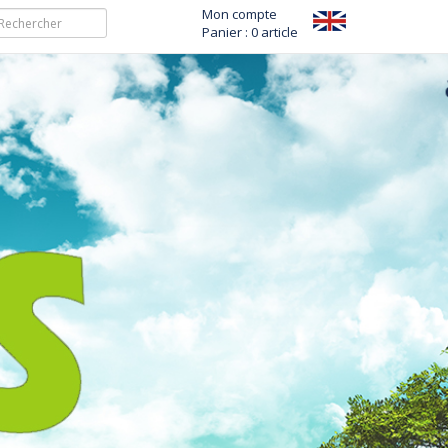
Mon compte
Panier : 0 article
a
l
i
s
é
s
s
e
r
a