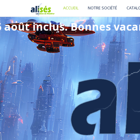
ACCUEIL
NOTRE SOCIÉTÉ
CATAL
s
.
B
o
n
n
e
s
v
a
c
a
n
c
e
s
!