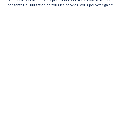
consentez à l'utilisation de tous les cookies. Vous pouvez égalem
alisés est présent s
Tous nos salons professionnels
Salons précédents
CI
23/
Août 2026
PAL
PAR
TE
31/
Août 2026
PA
LE