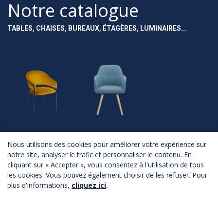
Notre catalogue
TABLES, CHAISES, BUREAUX, ÉTAGÈRES, LUMINAIRES...
NOUVEAUTÉS
ASSISES
Nous utilisons des cookies pour améliorer votre expérience sur
notre site, analyser le trafic et personnaliser le contenu. En
Nouveautés
Chaises
cliquant sur « Accepter », vous consentez à l'utilisation de tous
Fauteuils
Canapés
les cookies. Vous pouvez également choisir de les refuser. Pour
Poufs
plus d'informations,
cliquez ici
.
Bancs
Tabourets