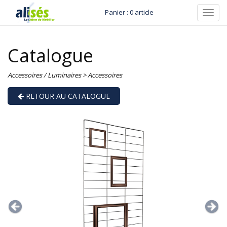
Panier : 0 article
Toggl
navig
Catalogue
Accessoires / Luminaires
>
Accessoires
RETOUR AU CATALOGUE