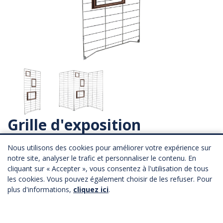
Grille d'exposition
Référence :
2508
Nous utilisons des cookies pour améliorer votre expérience sur
notre site, analyser le trafic et personnaliser le contenu. En
Mise en place immédiate et sans outils.
cliquant sur « Accepter », vous consentez à l'utilisation de tous
Conçue pour de multiples utilisations.
les cookies. Vous pouvez également choisir de les refuser. Pour
Aspect zingué.
plus d'informations,
cliquez ici
.
ATTENTION : CROCHETS DE FIXATION NON FOURNIS.
Longueur : 100 cm
Profondeur : 5 cm